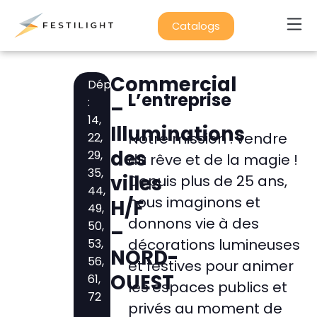
Catalogs
Cities
Commerc
Cust
Commercial
Département
L’entreprise
:
–
14,
Illuminations
Notre mission : vendre
22,
des
29,
du rêve et de la magie !
35,
villes
Depuis plus de 25 ans,
44,
nous imaginons et
H/F
49,
donnons vie à des
50,
–
décorations lumineuses
53,
NORD-
56,
et festives pour animer
OUEST
61,
les espaces publics et
72
privés au moment de