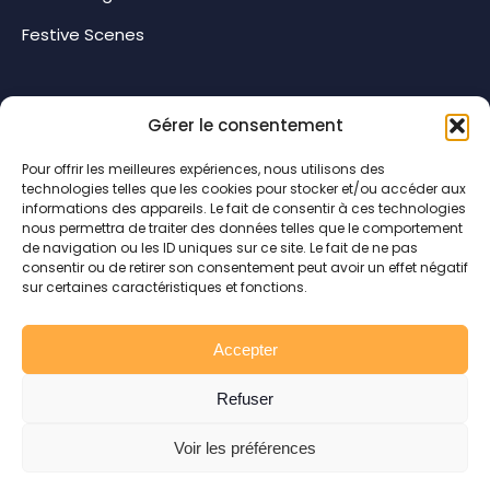
Festive Scenes
Catalogs
Gérer le consentement
Cities and villages
Pour offrir les meilleures expériences, nous utilisons des
Commercial spaces
technologies telles que les cookies pour stocker et/ou accéder aux
informations des appareils. Le fait de consentir à ces technologies
Festive Scenes
nous permettra de traiter des données telles que le comportement
de navigation ou les ID uniques sur ce site. Le fait de ne pas
consentir ou de retirer son consentement peut avoir un effet négatif
Visual merchandising
sur certaines caractéristiques et fonctions.
Lighting effects
Accepter
Refuser
Voir les préférences
Copyright ®2025 Festilight, All rights reserve