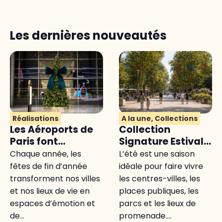
Les dernières nouveautés
Réalisations
A la une
,
Collections
Les Aéroports de
Collection
Paris font
Signature Estivale
confiance à
: l’élégance de
Chaque année, les
L’été est une saison
Festilight :
l’été au service
fêtes de fin d’année
idéale pour faire vivre
immersion dans
des collectivités
transforment nos villes
les centres-villes, les
un projet hors du
et nos lieux de vie en
places publiques, les
commun
espaces d’émotion et
parcs et les lieux de
de...
promenade....