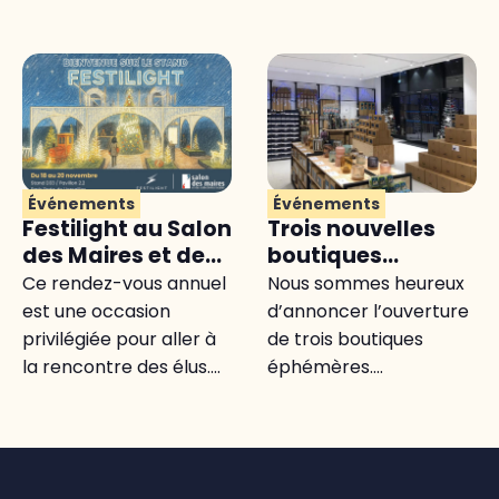
Événements
Événements
Festilight au Salon
Trois nouvelles
des Maires et des
boutiques
Collectivités
éphémères vont
Ce rendez-vous annuel
Nous sommes heureux
Locales 2025 :
ouvrir pour un
est une occasion
d’annoncer l’ouverture
l’univers magique
hiver féérique
privilégiée pour aller à
de trois boutiques
de la lumière au
la rencontre des élus....
éphémères....
service des
communes