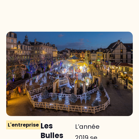
Catalogues
Vill
Es
Les
L'entreprise
L’année
Bulles
2019 se