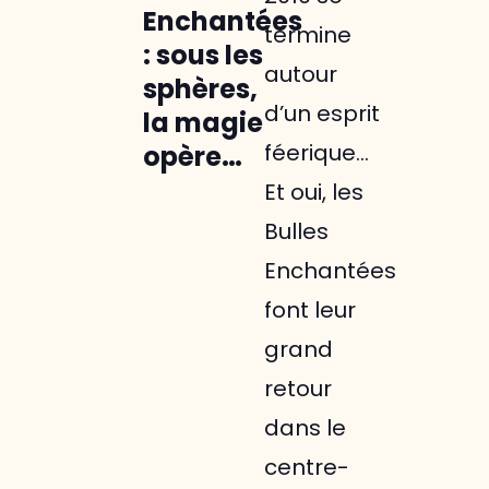
Enchantées
termine
: sous les
autour
sphères,
d’un esprit
la magie
féerique...
opère…
Et oui, les
Bulles
Enchantées
font leur
grand
retour
dans le
centre-