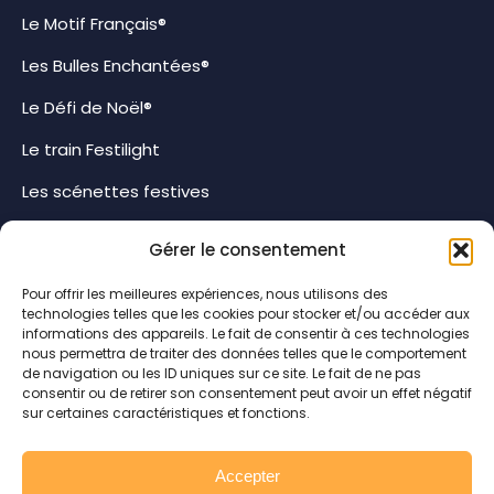
Le Motif Français®
Les Bulles Enchantées®
Le Défi de Noël®
Le train Festilight
Les scénettes festives
Gérer le consentement
Catalogues
Pour offrir les meilleures expériences, nous utilisons des
Villes et villages
technologies telles que les cookies pour stocker et/ou accéder aux
informations des appareils. Le fait de consentir à ces technologies
Espaces commerciaux
nous permettra de traiter des données telles que le comportement
de navigation ou les ID uniques sur ce site. Le fait de ne pas
Visual merchandising
consentir ou de retirer son consentement peut avoir un effet négatif
sur certaines caractéristiques et fonctions.
Effets lumineux
Scénettes festives
Accepter